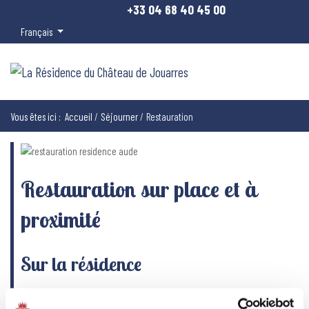
+33 04 68 40 45 00
Sélectionnez votre langue
Français
Vous êtes ici :
Accueil
Séjourner
Restauration
Restauration sur place et à
proximité
Sur la résidence
Petit-déjeuner 10€ - Enfants 7€ - Gratuit pour les - de 5 ans