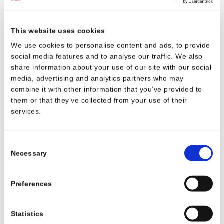
(possibilité de commander au moment de la location en ligne sur
notre site)
Bar / Snack équipé d’une télé (compétitions sportives) situé au
This website uses cookies
bord de la piscine. Jours d'ouverture :
We use cookies to personalise content and ads, to provide
hors juillet/aout : les vendredis, samedis, dimanches et
social media features and to analyse our traffic. We also
jours fériés
share information about your use of our site with our social
juillet/aout : tous les jours
media, advertising and analytics partners who may
Commande de pains et de viennoiseries au bar
combine it with other information that you’ve provided to
Vente de vins du Minervois
them or that they’ve collected from your use of their
services.
A proximité
Consent
De nombreux restaurants, pour tous les gouts et pour tous les
Necessary
Selection
budgets à proximité de la résidence (Homps, Azille, La Redorte,
Olonzac) n’hésitez pas à nous consulter, nous saurons vous
conseiller.
Preferences
Des marchés de producteurs ou vous trouverez les meilleurs
produits de la région (La Livinière, Olonzac, Lézignan Corbières) et
les incontournables Halles Gourmandes de Narbonne
Statistics
Supermarchés