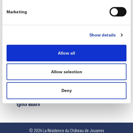
1,5 km - Superette Utile, ouverte tous les jours de 7h à
Marketing
20h30
5 km - Intermarché - La Redorte
6 km - Vival et Casino - Olonzac
Show details
Tourisme
Animation juillet/août
Allow all
Services
Allow selection
Restauration
Activités
Deny
Blog de Jouarres
Liens utiles
© 2024 La Résidence du Château de Jouarres