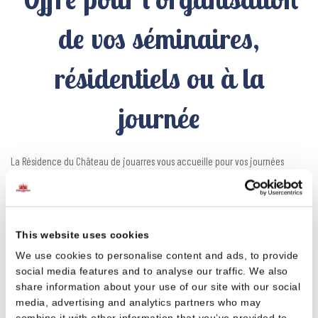
de vos séminaires,
résidentiels ou à la
journée
La Résidence du Château de jouarres vous accueille pour vos journées
d'étude ou vos séminaires résidentiels.
La résidence du château de jouarres est un lieu idéal pour les entreprises
cherchant à organiser des séminaires et des activités de team building. Situé
dans un cadre pittoresque, ce domaine offre des installations modernes et
This website uses cookies
confortables, parfaitement adaptées pour des événements professionnels.
We use cookies to personalise content and ads, to provide
Les salles de réunion sont équipées pour répondre aux besoins des
social media features and to analyse our traffic. We also
entreprises, et le parc permet des activités de team building variées . Le
share information about your use of our site with our social
Château de Jouarres est l'endroit parfait pour renforcer la cohésion d'équipe
media, advertising and analytics partners who may
et organiser des séminaires de qualité.
combine it with other information that you’ve provided to