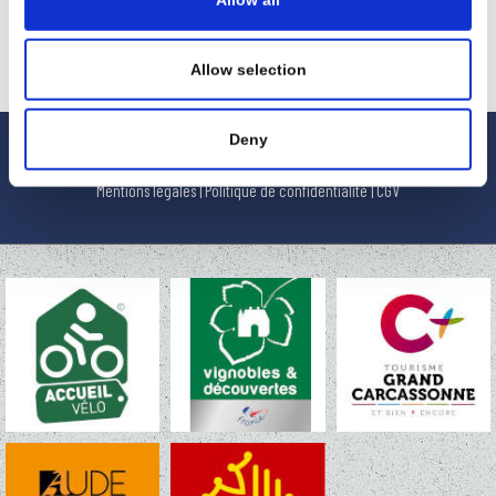
animations team buildings, des visites culturelles, ou tout simplement un bol
d'oxygène le long du canal du midi.
Allow selection
Deny
© 2024 La Résidence du Château de Jouarres
Mentions légales
|
Politique de confidentialité
|
CGV